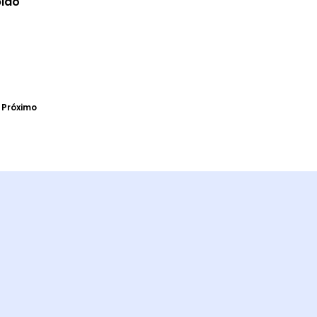
ião
produto
Próximo