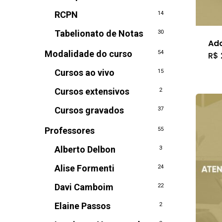
RCPN
14
Tabelionato de Notas
30
Ad
Modalidade do curso
54
R$
Cursos ao vivo
15
Cursos extensivos
2
Cursos gravados
37
Professores
55
Alberto Delbon
3
Alise Formenti
24
Davi Camboim
22
Elaine Passos
2