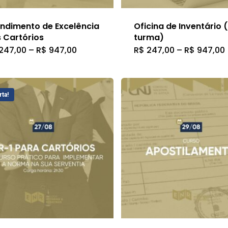
na
página
página
do
ndimento de Excelência
Oficina de Inventário 
do
 Cartórios
turma)
produto
Faixa
247,00
–
R$
947,00
R$
247,00
–
R$
947,00
Este
Este
produto
de
preço:
produto
produto
R$ 247,00
através
tem
tem
R$ 947,00
rta!
várias
várias
variantes.
variantes
As
As
opções
opções
podem
podem
ser
ser
escolhidas
escolhid
na
na