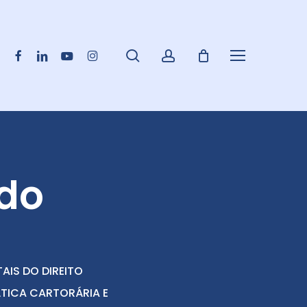
pesquisar
account
Facebook
Linkedin
Youtube
Instagram
Menu
 do
IS DO DIREITO
ÁTICA CARTORÁRIA E