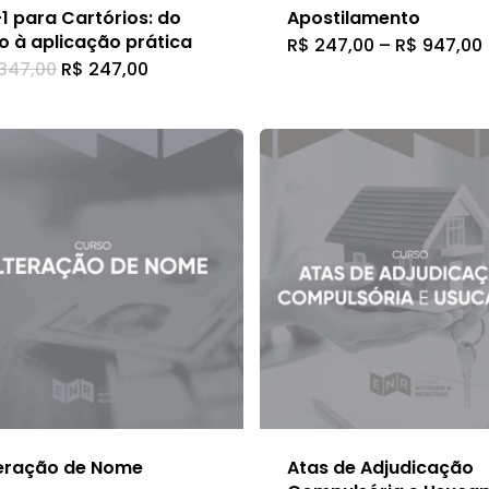
página
página
1 para Cartórios: do
Apostilamento
do
do
o à aplicação prática
R$
247,00
–
R$
947,00
Este
O
O
347,00
R$
247,00
produto
produto
produto
preço
preço
original
atual
tem
era:
é:
R$ 347,00.
R$ 247,00.
várias
variantes
As
opções
podem
ser
escolhid
na
página
do
teração de Nome
Atas de Adjudicação