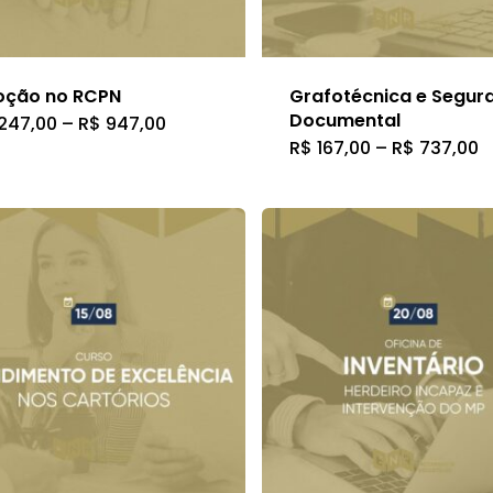
oção no RCPN
Grafotécnica e Segur
Documental
Faixa
247,00
–
R$
947,00
Este
de
F
R$
167,00
–
R$
737,00
Este
preço:
produto
d
R$ 247,00
p
produto
através
tem
R
R$ 947,00
a
tem
várias
R
várias
variantes.
variantes
As
As
opções
opções
podem
podem
ser
ser
escolhidas
escolhid
na