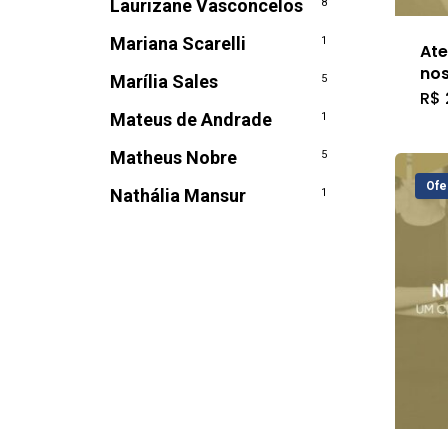
Laurizane Vasconcelos
8
Mariana Scarelli
1
Ate
nos
Marília Sales
5
R$
Mateus de Andrade
1
Matheus Nobre
5
Ofe
Nathália Mansur
1