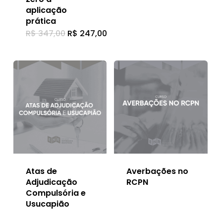
aplicação
prática
O
O
R$
347,00
R$
247,00
preço
preço
original
atual
era:
é:
R$ 347,00.
R$ 247,00.
Atas de
Averbações no
Adjudicação
RCPN
Compulsória e
Usucapião