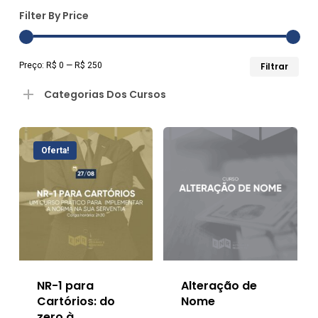
Filter By Price
Pre
Pre
Preço:
R$ 0
—
R$ 250
Filtrar
mín
má
Categorias Dos Cursos
Oferta!
NR-1 para
Alteração de
Cartórios: do
Nome
zero à