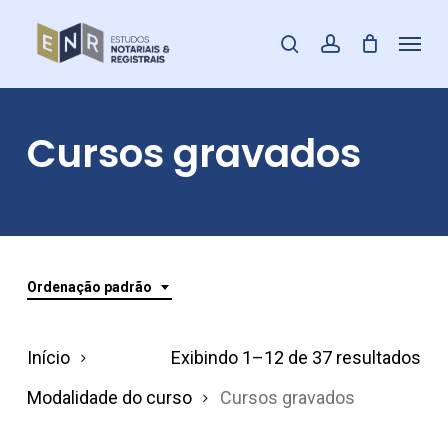
Skip
Menu
pesquisar
account
to
Fecha
main
Menu
content
Cursos gravados
Ordenação padrão
Início
Exibindo 1–12 de 37 resultados
Modalidade do curso
Cursos gravados