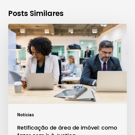
Posts Similares
Retificação
de
área
de
imóvel:
como
fazer
sem
ir
à
Notícias
Justiça
Retificação de área de imóvel: como