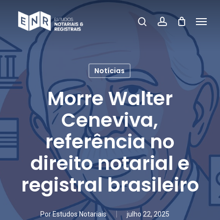
Skip
Menu
pesquisar
account
to
Fecha
main
Menu
content
Notícias
Morre Walter
Ceneviva,
referência no
direito notarial e
registral brasileiro
Por
Estudos Notariais
julho 22, 2025