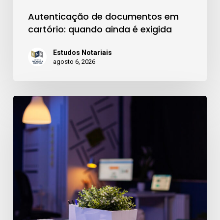
Autenticação de documentos em
cartório: quando ainda é exigida
Estudos Notariais
agosto 6, 2026
CNIB
2.0:
o
que
muda
na
indisponibilidade
de