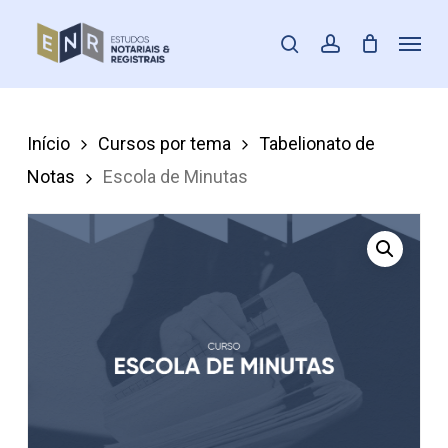
Skip
Menu
pesquisar
account
to
Fecha
main
Menu
content
Início
Cursos por tema
Tabelionato de
Notas
Escola de Minutas