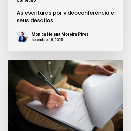
Conteúdo
As escrituras por videoconferência e
seus desafios
Monica Helena Moreira Pires
setembro 18, 2025
Nome
social
nos
cartórios:
avanços
e
desafios