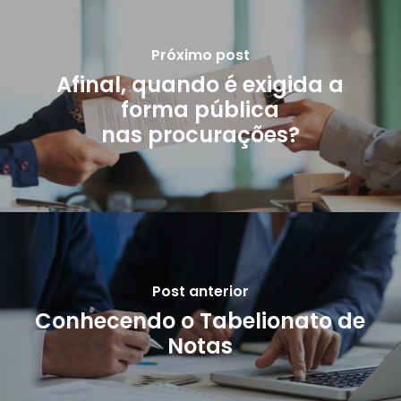
Próximo post
Afinal, quando é exigida a
forma pública
nas procurações?
Post anterior
Conhecendo o Tabelionato de
Notas