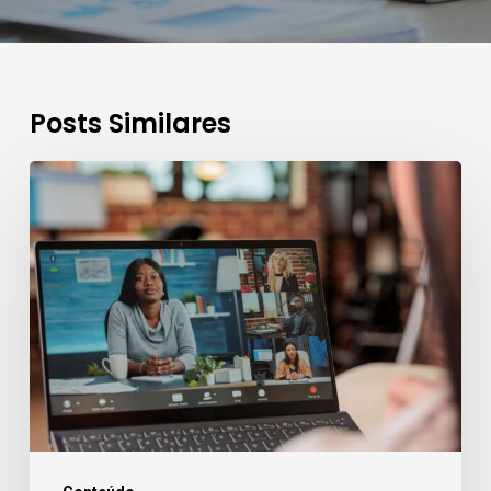
Posts Similares
As
escrituras
por
videoconferência
e
seus
desafios