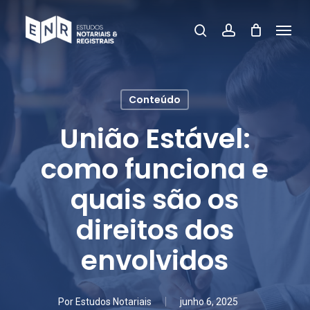
Skip
Menu
pesquisar
account
to
Fecha
main
Menu
content
Conteúdo
União Estável:
como funciona e
quais são os
direitos dos
envolvidos
Por
Estudos Notariais
junho 6, 2025