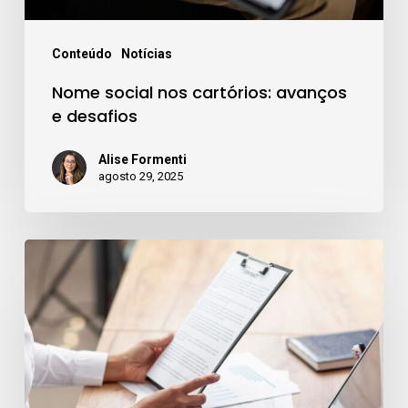
Conteúdo
Notícias
Nome social nos cartórios: avanços
e desafios
Alise Formenti
agosto 29, 2025
Evolução
do
Registro
Civil
no
Brasil