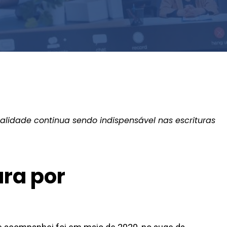
or
Monica Helena Moreira Pires
malidade continua sendo indispensável nas escrituras
ura por
a