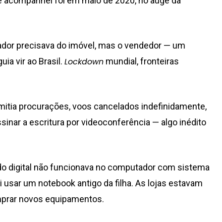
ue acompanhei foi em maio de 2020, no auge da
dor precisava do imóvel, mas o vendedor — um
ia vir ao Brasil.
Lockdown
mundial, fronteiras
emitia procurações, voos cancelados indefinidamente,
ssinar a escritura por videoconferência — algo inédito
do digital não funcionava no computador com sistema
oi usar um notebook antigo da filha. As lojas estavam
mprar novos equipamentos.