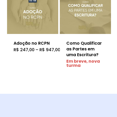
opções
podem
ser
escolhidas
na
Adoção no RCPN
Como Qualificar
as Partes em
Faixa
página
R$
247,00
–
R$
947,00
Este
de
uma Escritura?
preço:
do
produto
Em breve, nova
R$ 247,00
turma
através
produto
tem
R$ 947,00
várias
variantes.
As
opções
podem
ser