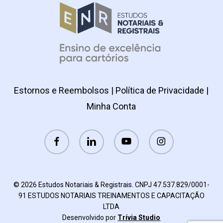
escolhidas
na
página
do
produto
Estornos e Reembolsos
|
Política de Privacidade
|
Minha Conta
facebook
linkedin
youtube
instagram
© 2026 Estudos Notariais & Registrais. CNPJ 47.537.829/0001-
91 ESTUDOS NOTARIAIS TREINAMENTOS E CAPACITAÇÃO
LTDA
Desenvolvido por
Trívia Studio