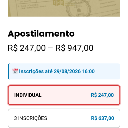
Apostilamento
Faixa
R$
247,00
–
R$
947,00
de
preço:
Inscrições até 29/08/2026 16:00
R$ 247,0
através
R$ 947,0
INDIVIDUAL
R$
247,00
3 INSCRIÇÕES
R$
637,00