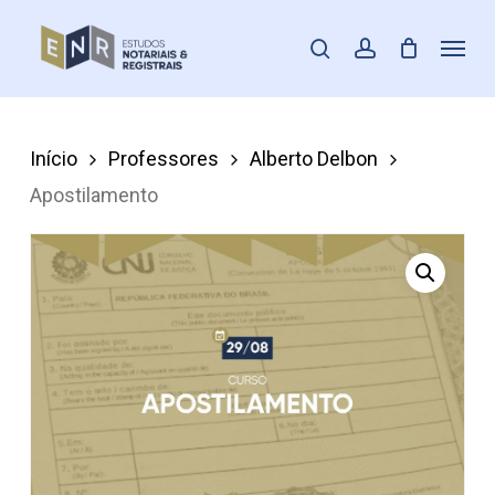
Skip
Menu
pesquisar
account
to
Fecha
main
Menu
content
Início
Professores
Alberto Delbon
Apostilamento