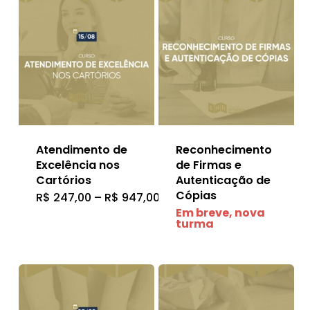
Atendimento de
Reconhecimento
Excelência nos
de Firmas e
Cartórios
Autenticação de
Cópias
Faixa
R$
247,00
–
R$
947,00
Este
de
Em breve, nova
preço:
produto
turma
R$ 247,00
através
tem
R$ 947,00
várias
variantes.
As