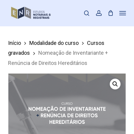
Skip
Menu
pesquisar
account
to
Fecha
main
Menu
content
Início
Modalidade do curso
Cursos
gravados
Nomeação de Inventariante +
Renúncia de Direitos Hereditários