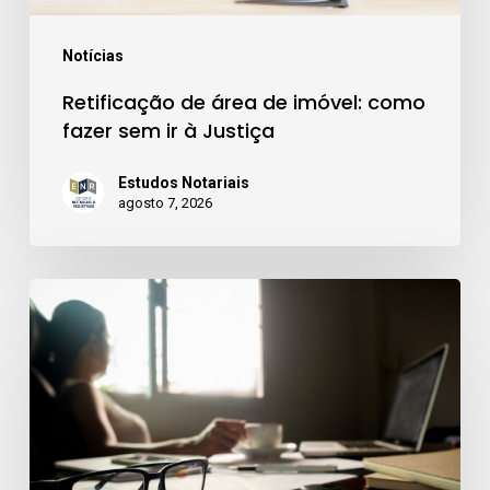
ir
à
Notícias
Justiça
Retificação de área de imóvel: como
fazer sem ir à Justiça
Estudos Notariais
agosto 7, 2026
Autenticação
de
documentos
em
cartório:
quando