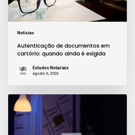
ainda
é
exigida
Notícias
Autenticação de documentos em
cartório: quando ainda é exigida
Estudos Notariais
agosto 6, 2026
CNIB
2.0:
o
que