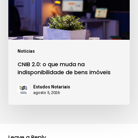
muda
na
indisponibilidade
de
bens
imóveis
Notícias
CNIB 2.0: o que muda na
indisponibilidade de bens imóveis
Estudos Notariais
agosto 5, 2026
Leave a Reply