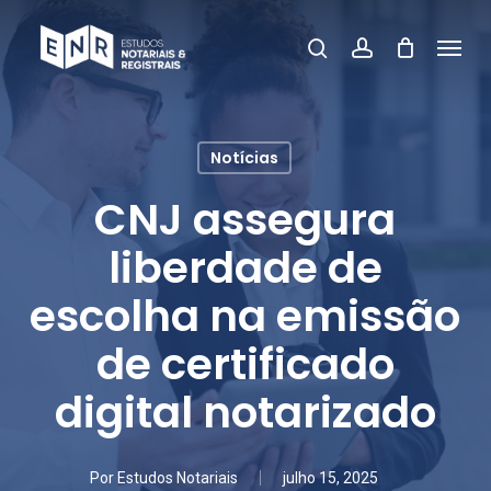
Skip
Menu
pesquisar
account
to
Fecha
main
Menu
content
Notícias
CNJ assegura
liberdade de
escolha na emissão
de certificado
digital notarizado
Por
Estudos Notariais
julho 15, 2025