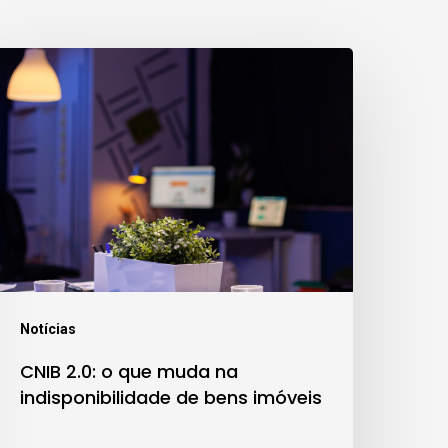
NIB
.0:
ue
muda
a
ndisponibilidade
e
ens
Notícias
móveis
CNIB 2.0: o que muda na
indisponibilidade de bens imóveis