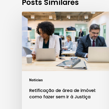
Posts Similares
Retificação
de
área
de
imóvel:
como
fazer
sem
ir
Notícias
à
Retificação de área de imóvel:
Justiça
como fazer sem ir à Justiça