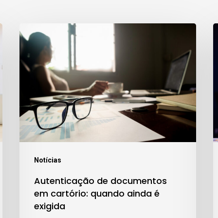
Autenticação
C
de
2
documentos
o
em
q
cartório:
quando
n
ainda
i
é
d
exigida
b
Notícias
i
Autenticação de documentos
em cartório: quando ainda é
exigida